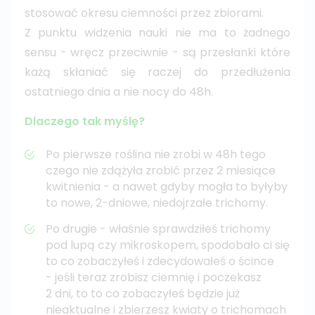
stosować okresu ciemności przez zbiorami.
Z punktu widzenia nauki nie ma to żadnego
sensu - wręcz przeciwnie - są przesłanki które
każą skłaniać się raczej do przedłużenia
ostatniego dnia a nie nocy do 48h.
Dlaczego tak myślę?
Po pierwsze roślina nie zrobi w 48h tego
czego nie zdążyła zrobić przez 2 miesiące
kwitnienia - a nawet gdyby mogła to byłyby
to nowe, 2-dniowe, niedojrzałe trichomy.
Po drugie - właśnie sprawdziłeś trichomy
pod lupą czy mikroskopem, spodobało ci się
to co zobaczyłeś i zdecydowałeś o ścince
- jeśli teraz zrobisz ciemnię i poczekasz
2 dni, to to co zobaczyłeś będzie już
nieaktualne i zbierzesz kwiaty o trichomach