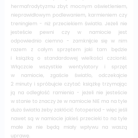
hermafrodytyzmu zbyt mocnym oświetleniem,
nieprawidłowym podlewaniem, karmieniem czy
treningiem - niż przeciekiem światła. Jeżeli nie
jesteście pewni czy w namiocie jest
odpowiednio ciemno - zamknijcie się w nim
razem z całym sprzętem jaki tam będzie
i książką o standardowej wielkości czcionki.
Włączcie wszystkie wentylatory i sprzęt
w namiocie, zgaście światło, odczekajcie
2 minuty i spróbujcie czytać książkę trzymając
ją na odległość ramienia - jeżeli nie jesteście
w stanie to znaczy że w namiocie NIE ma na tyle
dużo światła żeby zakłócić fotoperiod - więc jeśli
nawet są w namiocie jakieś przecieki to na tyle
małe że nie będą miały wpływu na waszą
uprawę.