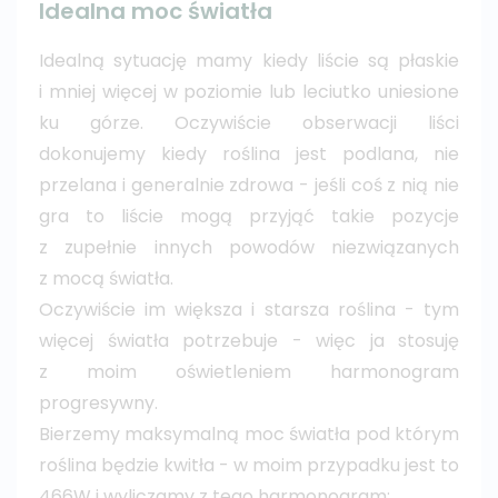
Idealna moc światła
Idealną sytuację mamy kiedy liście są płaskie
i mniej więcej w poziomie lub leciutko uniesione
ku górze. Oczywiście obserwacji liści
dokonujemy kiedy roślina jest podlana, nie
przelana i generalnie zdrowa - jeśli coś z nią nie
gra to liście mogą przyjąć takie pozycje
z zupełnie innych powodów niezwiązanych
z mocą światła.
Oczywiście im większa i starsza roślina - tym
więcej światła potrzebuje - więc ja stosuję
z moim oświetleniem harmonogram
progresywny.
Bierzemy maksymalną moc światła pod którym
roślina będzie kwitła - w moim przypadku jest to
466W i wyliczamy z tego harmonogram: