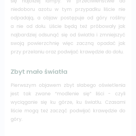
się najbliżej lampy. W przeciwieństwie do
niedoboru azotu w tym przypadku liście nie
odpadają, a objaw postępuje od góry rośliny
a nie od dołu. Liście będą też próbowały jak
najbardziej odsunąć się od światła i zmniejszyć
swoją powierzchnię więc zaczną opadać jak
przy przelaniu oraz podwijać krawędzie do dołu.
Zbyt mało światła
Pierwszym objawem zbyt słabego oświetlenia
jest tak zwane “modlenie się” liści - czyli
wyciąganie się ku górze, ku światłu. Czasami
liście mogą też zacząć podwijać krawędzie do
góry.