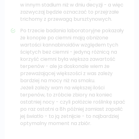
w innym stadium niż w dniu decyzji - a więc
zazwyczaj będzie oznaczać to przejrzałe
trichomy z przewagą bursztynowych.
Po trzecie badania laboratoryjne pokazały
że konopie po ciemni mają obniżone
wartości kannabinoidów względem tych
ściętych bez ciemni - jedyną różnicą na
korzyść ciemni była większa zawartość
terpenów - ale ja doskonale wiem że
przeważającej większości z was zależy
bardziej na mocy niż na smaku.
Jeżeli zależy wam na większej ilości
terpenów, to zróbcie zbiory na koniec
ostatniej nocy - czyli połóżcie roślinkę spać
po raz ostatni a 8h później zamiast zapalić
jej światło - to ją zetnijcie - to najbardziej
optymalny moment na zbiór.