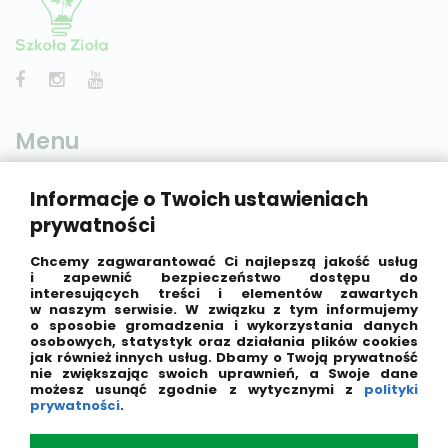
Menu
Informacje o Twoich ustawieniach
Home
prywatności
Lekcje
Chcemy zagwarantować Ci najlepszą jakość usług
Kody Rabatowe
i zapewnić bezpieczeństwo dostępu do
Kalkulator growera
interesujących treści i elementów zawartych
w naszym serwisie. W związku z tym informujemy
Forum
o sposobie gromadzenia i wykorzystania danych
osobowych, statystyk oraz działania plików cookies
Konkursy
jak również innych usług. Dbamy o Twoją prywatność
Kontakt
nie zwiększając swoich uprawnień, a Swoje dane
możesz usunąć zgodnie z wytycznymi z
polityki
Polityka prywatności
prywatności
.