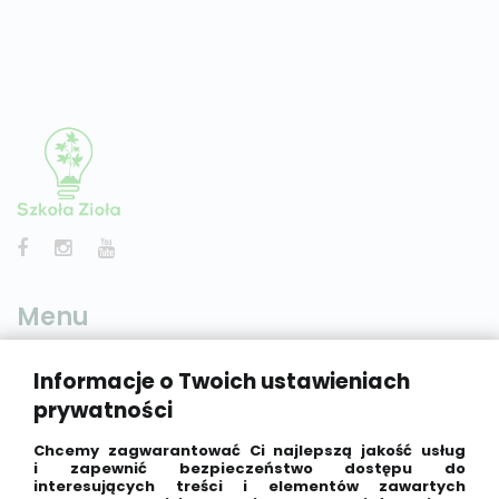
Menu
Informacje o Twoich ustawieniach
Home
prywatności
Lekcje
Chcemy zagwarantować Ci najlepszą jakość usług
Kody Rabatowe
i zapewnić bezpieczeństwo dostępu do
Kalkulator growera
interesujących treści i elementów zawartych