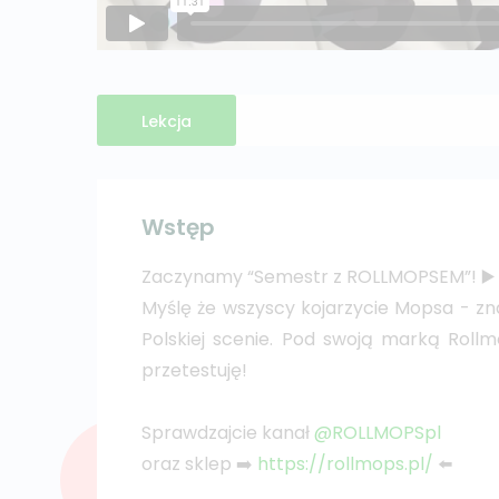
Lekcja
Wstęp
Zaczynamy “Semestr z ROLLMOPSEM”! ▶️ O
Myślę że wszyscy kojarzycie Mopsa - zn
Polskiej scenie. Pod swoją marką Rollm
przetestuję!
Sprawdzajcie kanał
@ROLLMOPSpl
oraz sklep ➡️
https://rollmops.pl/
⬅️