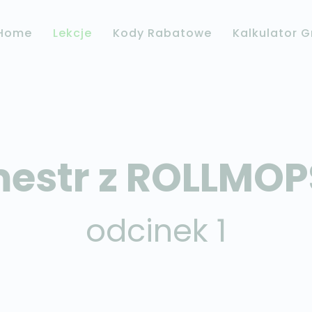
Home
Lekcje
Kody Rabatowe
Kalkulator 
estr z ROLLMO
odcinek 1